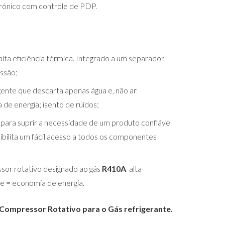
trônico com controle de PDP.
lta eficiência térmica. Integrado a um separador
ssão;
gente que descarta apenas água e, não ar
de energia; isento de ruídos;
o para suprir a necessidade de um produto confiável
bilita um fácil acesso a todos os componentes
sor rotativo designado ao gás
R410A
alta
ce = economia de energia.
Compressor Rotativo para o Gás refrigerante.