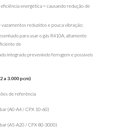
ficiência energética = causando redução de
 de vazamentos reduzidos e pouca vibração;
esenhado para usar o gás R410A, altamente
ficiente de
do integrado prevenindo ferrugem e possíveis
12 a 3.000 pcm)
ções de referência
 bar (A0-A4 / CPX 10-60)
 bar (A5-A20 / CPX 80-3000)