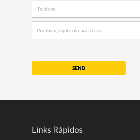
SEND
This
field
should
be
left
Links Rápidos
blank