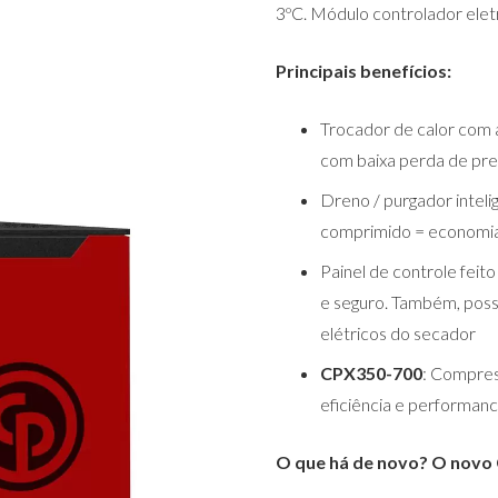
3ºC. Módulo controlador ele
Principais benefícios:
Trocador de calor com a
com baixa perda de pre
Dreno / purgador inteli
comprimido = economia 
Painel de controle feit
e seguro. Também, possi
elétricos do secador
CPX350-700
: Compres
eficiência e performan
O que há de novo? O novo 