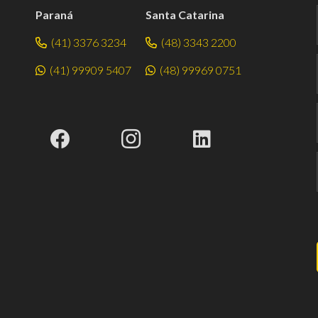
Paraná
Santa Catarina
(41) 3376 3234
(48) 3343 2200
(41) 99909 5407
(48) 99969 0751