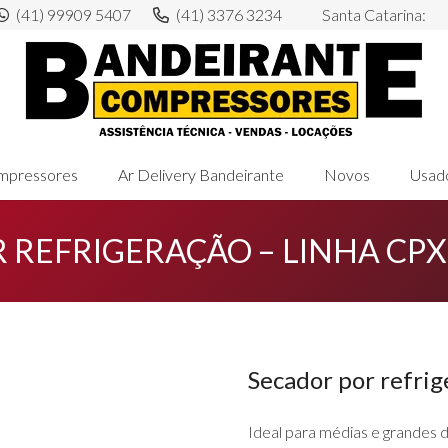
(41) 99909 5407
(41) 3376 3234
Santa Catarina:
mpressores
Ar Delivery Bandeirante
Novos
Usad
 REFRIGERAÇÃO – LINHA CPX
Secador por refri
Ideal para médias e grandes 